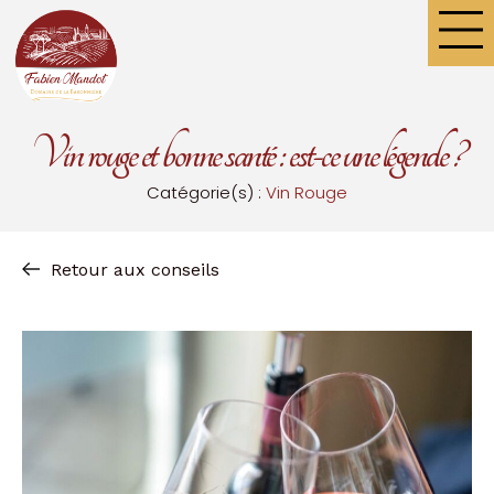
Panneau de gestion des cookies
Le do
Nos co
Vin rouge et bonne santé : est-ce une légende ?
Catégorie(s) :
Vin Rouge
Retour aux conseils